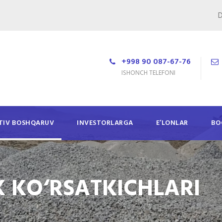
D
+998 90 087-67-76
ISHONCH TELEFONI
TIV BOSHQARUV
INVESTORLARGA
E’LONLAR
BO
 KO‘RSATKICHLARI