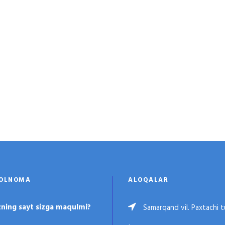
OLNOMA
ALOQALAR
zning sayt sizga maqulmi?
Samarqand vil. Paxtachi t