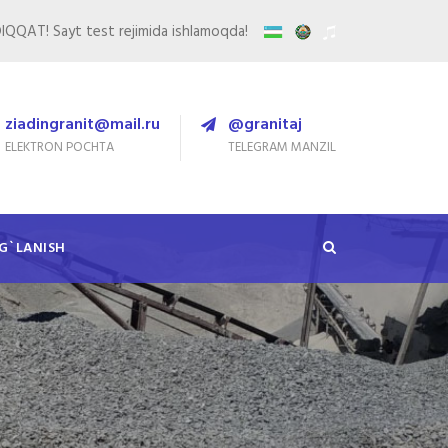
IQQAT! Sayt test rejimida ishlamoqda!
ziadingranit@mail.ru
@granitaj
ELEKTRON POCHTA
TELEGRAM MANZIL
G`LANISH