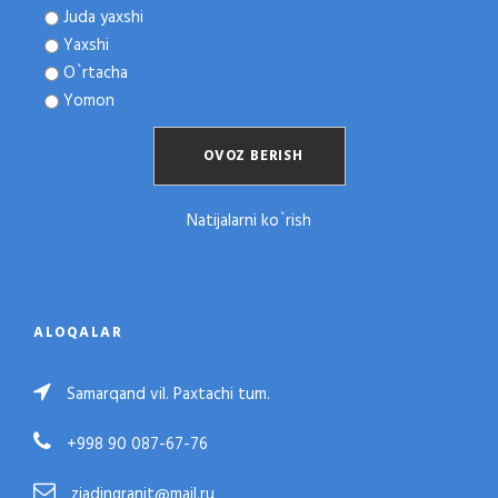
Juda yaxshi
Yaxshi
O`rtacha
Yomon
Natijalarni ko`rish
ALOQALAR
Samarqand vil. Paxtachi tum.
+998 90 087-67-76
ziadingranit@mail.ru