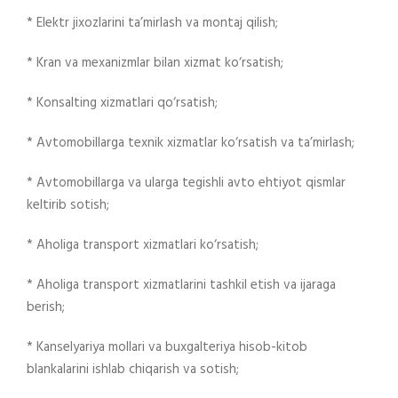
* Elektr jixozlarini ta’mirlash va montaj qilish;
* Kran va mexanizmlar bilan xizmat ko‘rsatish;
* Konsalting xizmatlari qo‘rsatish;
* Avtomobillarga texnik xizmatlar ko‘rsatish va ta’mirlash;
* Avtomobillarga va ularga tegishli avto ehtiyot qismlar
keltirib sotish;
* Aholiga transport xizmatlari ko‘rsatish;
* Aholiga transport xizmatlarini tashkil etish va ijaraga
berish;
* Kanselyariya mollari va buxgalteriya hisob-kitob
blankalarini ishlab chiqarish va sotish;