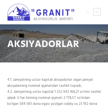
AKSIYADORLAR
4.1. Jamiyatning ustav kapitali aksiyadorlar olgan jamiyat
aksiyalarining nominal qiymatidan tashkil topadi.;
4.2. Jamiyatning ustav kapitali 1 322 943 168,21 so‘mni tashkil
qiladi. U har birining nominal qiymati 2 178,57 so‘mdan
bo‘lgan 584 061 dona egasi yozilgan oddiy va 23 192 dona